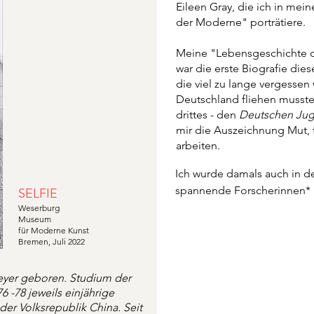
Eileen Gray, die ich in mei
der Moderne" porträtiere.
Meine "Lebensgeschichte de
war die erste Biografie die
die viel zu lange vergessen w
Deutschland fliehen musste.
drittes - den
Deutschen Juge
mir die Auszeichnung Mut, f
arbeiten.
Ich wurde damals auch in de
spannende Forscherinnen* u
SELFIE
naturwissenschaftliche Them
Weserburg
Museum
machen. Damit jede:r sich 
für Moderne
Kunst
etwa zum Thema Menschen-
Bremen, Juli 2022
Blaupause“ beschreibt eine
Geschichte, die  radikal aus 
eyer geboren. Studium der
wird. "Es ist ein Buch zum S
6 -78 jeweils einjährige
der Volksrepublik China. Seit
das Nachwort der ersten Auf