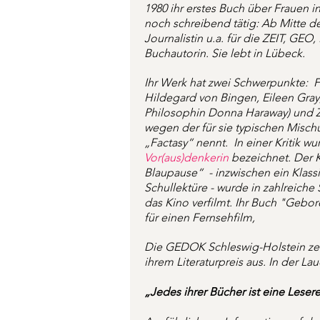
1980 ihr erstes Buch über Frauen in
noch schreibend tätig: Ab Mitte der
Journalistin u.a. für die ZEIT, GEO
Buchautorin. Sie lebt in Lübeck.
Ihr Werk hat zwei Schwerpunkte: F
Hildegard von Bingen, Eileen Gray,
Philosophin Donna Haraway) und Z
wegen der für sie typischen Misch
„Factasy“ nennt. In einer Kritik wu
Vor(aus)denkerin
bezeichnet. Der 
Blaupause“ - inzwischen ein Klas
Schullektüre - wurde in zahlreiche
das Kino verfilmt. Ihr Buch "Gebor
für einen Fernsehfilm,
Die GEDOK Schleswig-Holstein zei
ihrem Literaturpreis aus. In der Lau
„Jedes ihrer Bücher ist eine Leser