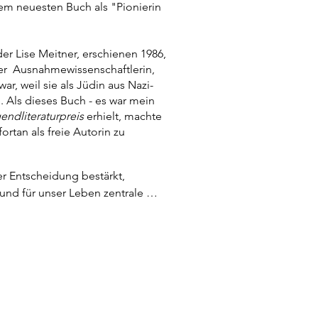
nem neuesten Buch als "Pionierin
r Lise Meitner, erschienen 1986,
ser Ausnahmewissenschaftlerin,
ar, weil sie als Jüdin aus Nazi-
 Als dieses Buch - es war mein
ndliteraturpreis
erhielt, machte
ortan als freie Autorin zu
r Entscheidung bestärkt, 
nd für unser Leben zentrale 
en erzählend „erlebbar“ zu 
eine eigene Meinung bilden kann, 
Klonen. Der Roman „Blueprint-
 besondere Mutter-Tochter-
der Sicht des Klons Siri erzählt 
treiten“. so  endete im Jahr 1999 
lage. Das gilt bis heute und 